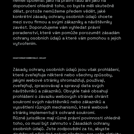
neměli spoléhat jako na právní radu ani jako na
doporučení ohledně toho, co byste měli skutečně
dělat, protože nemůžeme předem vědět, jaké
konkrétní zásady ochrany osobních údajů chcete
mezi svou firmou a svými zákazníky a návštěvníky
zavést. Doporučujeme vám vyhledat právní
poradenství, které vám pomůže porozumět zásadám
ochrany osobních údajů a které vám pomohou s jejich
vytvořením.
ZÁSADY OCHRANY OSOBNÍCH ÚDAJŮ – ZÁKLADY
Zásady ochrany osobních údajů jsou však prohlášení,
které zveřejňuje některé nebo všechny způsoby,
jakými webové stránky shromažďují, používají,
zveřejňují, zpracovávají a spravují data svých
návštěvníků a zákazníků. Obvykle také obsahují
prohlášení o závazku webových stránek chránit
soukromí svých návštěvníků nebo zákazníků a
vysvětlení různých mechanismů, které webové
stránky implementují k ochraně soukromí.
Různé jurisdikce mají různé právní povinnosti ohledně
toho, co musí být zahrnuto v Zásadách ochrany
osobních údajů. Jste zodpovědní za to, abyste