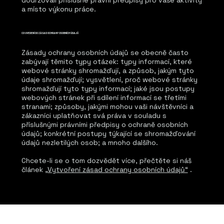
dodržovali příslušné právní předpisy pro vaše aktivity
a místo výkonu práce.
CO UVEDENÍ DO ZÁSAD OCHRANY OSOBNÍCH ÚDAJŮ
Zásady ochrany osobních údajů se obecně často
zabývají těmito typy otázek: typy informací, které
webové stránky shromažďují, a způsob, jakým tyto
údaje shromažďují; vysvětlení, proč webové stránky
shromažďují tyto typy informací; jaké jsou postupy
webových stránek při sdílení informací se třetími
stranami; způsoby, jakými mohou vaši návštěvníci a
zákazníci uplatňovat svá práva v souladu s
příslušnými právními předpisy o ochraně osobních
údajů; konkrétní postupy týkající se shromažďování
údajů nezletilých osob; a mnoho dalšího.
Chcete-li se o tom dozvědět více, přečtěte si náš
článek
„Vytvoření zásad ochrany osobních údajů“
.