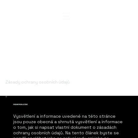
Zásady ochrany osobních údajů
PRÁVNÍ PROHLÁŠENÍ
Vysvětlení a informace uvedené na této stránce
jsou pouze obecná a shrnutá vysvětlení a informace
o tom, jak si napsat vlastní dokument o zásadách
ochrany osobních údajů. Na tento článek byste se